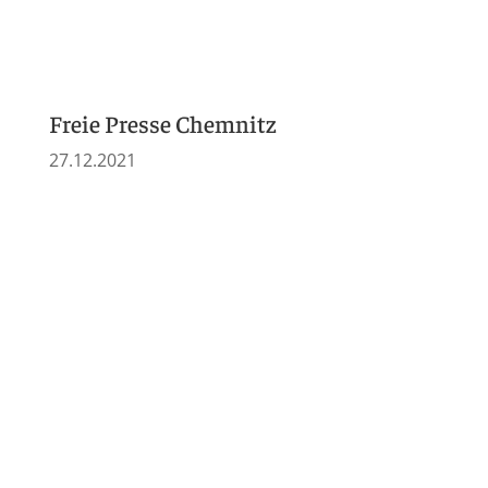
20.12.2020
Blick Chemnitz
04.11.2020
Chemnitz Blick
01.11.2020
Chemnitz Blick
26.09.2020