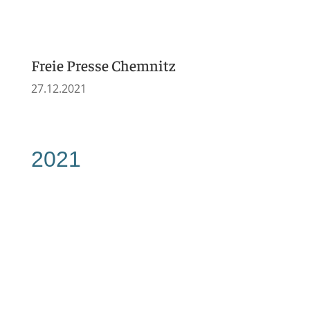
Freie Presse Chemnitz
27.12.2021
Christina Schwanitz kocht
14.05.2021
2020
Amtsblatt Chemnitz