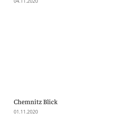
SuperIllu
51/2020
MoPo Chemnitz
23.09.2020