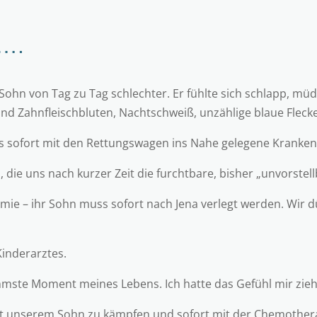
 ….
ohn von Tag zu Tag schlechter. Er fühlte sich schlapp, müd
nd Zahnfleischbluten, Nachtschweiß, unzählige blaue Fleck
uns sofort mit den Rettungswagen ins Nahe gelegene Kranke
die uns nach kurzer Zeit die furchtbare, bisher „unvorstel
mie – ihr Sohn muss sofort nach Jena verlegt werden. Wir dü
inderarztes.
limmste Moment meines Lebens. Ich hatte das Gefühl mir zie
it unserem Sohn zu kämpfen und sofort mit der Chemothera