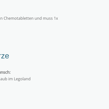
hin Chemotabletten und muss 1x
rze
nsch:
laub im Legoland