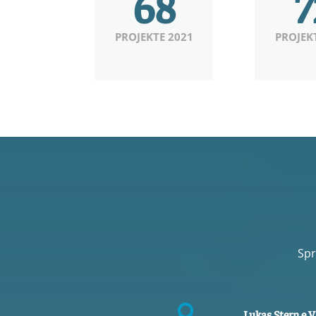
68
7
PROJEKTE 2021
PROJEK
Spr

Lukas Stern e.V