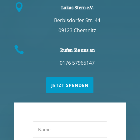

Lukas Stern e.V.
Berbisdorfer Str. 44
09123 Chemnitz

Rufen Sie uns an
0176 57965147
JETZT SPENDEN